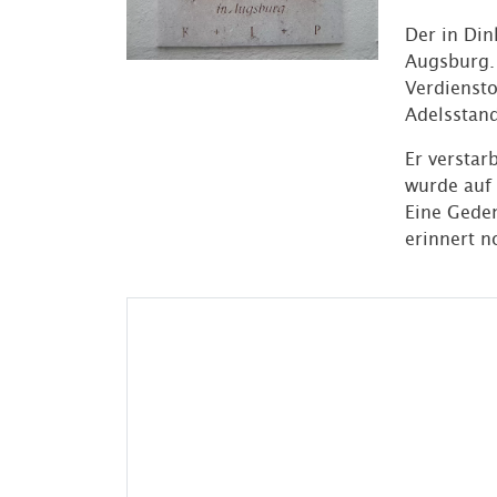
Der in Din
Augsburg. 
Verdiensto
Adelsstan
Er verstar
wurde auf 
Eine Geden
erinnert n